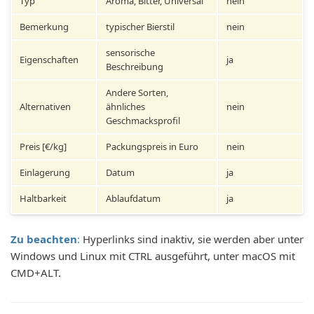
Typ
Aroma, Bitter, Universal
nein
Bemerkung
typischer Bierstil
nein
sensorische
Eigenschaften
ja
Beschreibung
Andere Sorten,
Alternativen
ähnliches
nein
Geschmacksprofil
Preis [€/kg]
Packungspreis in Euro
nein
Einlagerung
Datum
ja
Haltbarkeit
Ablaufdatum
ja
Zu beachten
:
Hyperlinks sind inaktiv, sie werden aber unter
Windows und Linux mit CTRL ausgeführt, unter macOS mit
CMD+ALT.