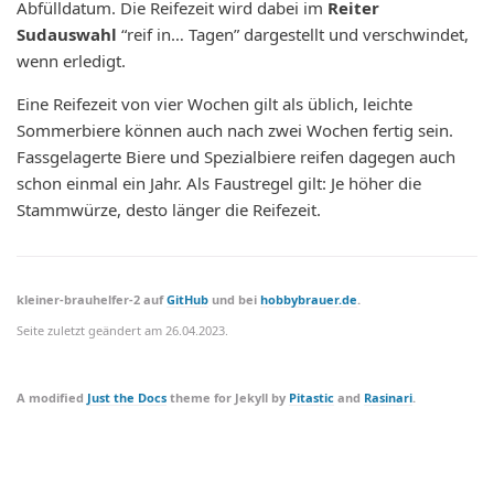
Abfülldatum. Die Reifezeit wird dabei im
Reiter
Sudauswahl
“reif in… Tagen” dargestellt und verschwindet,
wenn erledigt.
Eine Reifezeit von vier Wochen gilt als üblich, leichte
Sommerbiere können auch nach zwei Wochen fertig sein.
Fassgelagerte Biere und Spezialbiere reifen dagegen auch
schon einmal ein Jahr. Als Faustregel gilt: Je höher die
Stammwürze, desto länger die Reifezeit.
kleiner-brauhelfer-2 auf
GitHub
und bei
hobbybrauer.de
.
Seite zuletzt geändert am
26.04.2023
.
A modified
Just the Docs
theme for Jekyll by
Pitastic
and
Rasinari
.