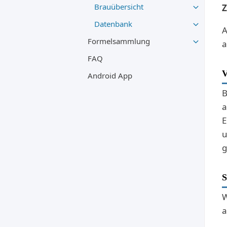
Brauübersicht
Z
Datenbank
A
Formelsammlung
a
FAQ
V
Android App
B
a
E
u
g
W
a