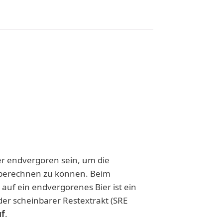
r endvergoren sein, um die
g berechnen zu können. Beim
s auf ein endvergorenes Bier ist ein
er scheinbarer Restextrakt (SRE
uf
.