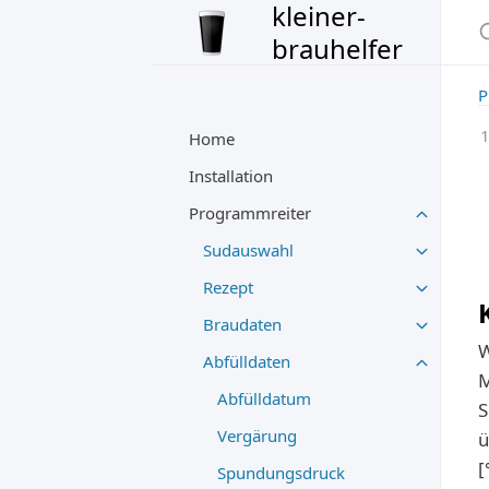
kleiner-
brauhelfer
P
Home
Installation
Programmreiter
Sudauswahl
Rezept
Braudaten
W
Abfülldaten
M
Abfülldatum
S
Vergärung
ü
[
Spundungsdruck