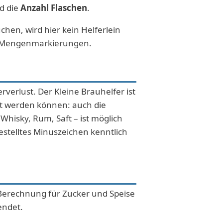
d die
Anzahl Flaschen
.
hen, wird hier kein Helferlein
it Mengenmarkierungen.
erlust. Der Kleine Brauhelfer ist
det werden können: auch die
hisky, Rum, Saft – ist möglich
estelltes Minuszeichen kenntlich
Berechnung für Zucker und Speise
endet.