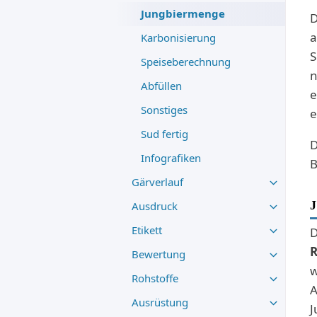
Jungbiermenge
D
a
Karbonisierung
S
Speiseberechnung
n
Abfüllen
e
Sonstiges
e
Sud fertig
D
Infografiken
B
Gärverlauf
Ausdruck
Etikett
D
R
Bewertung
w
Rohstoffe
A
Ausrüstung
J